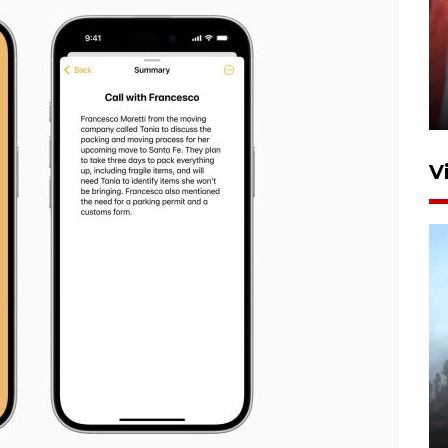
Penguatan struktur jembatan
Niyama Tulungagung
7 Agustus 2026 14:36
V
BPBD Jatim kerahkan "Drone
Water Spray" bantu padamkan
kebakaran Bromo
6 Agustus 2026 18:23