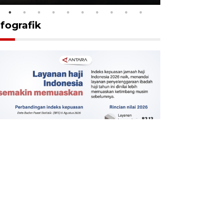
nfografik