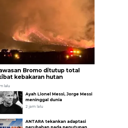
awasan Bromo ditutup total
kibat kebakaran hutan
am lalu
Ayah Lionel Messi, Jorge Messi
meninggal dunia
2 jam lalu
ANTARA tekankan adaptasi
perubahan pada penutupan