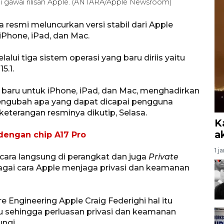
gai gawai rilisan Apple. (ANTARA/Apple Newsroom)
 resmi meluncurkan versi stabil dari Apple
iPhone, iPad, dan Mac.
elalui tiga sistem operasi yang baru diriis yaitu
5.1.
 baru untuk iPhone, iPad, dan Mac, menghadirkan
engubah apa yang dapat dicapai pengguna
eterangan resminya dikutip, Selasa.
K
a
dengan chip A17 Pro
1 j
ecara langsung di perangkat dan juga
Private
ebagai cara Apple menjaga privasi dan keamanan
e Engineering Apple Craig Federighi hal itu
u sehingga perluasan privasi dan keamanan
ngi.