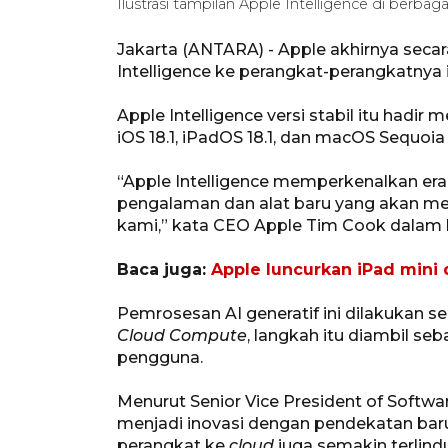
Ilustrasi tampilan Apple Intelligence di berba
Jakarta (ANTARA) - Apple akhirnya secara
Intelligence ke perangkat-perangkatnya 
Apple Intelligence versi stabil itu hadir m
iOS 18.1, iPadOS 18.1, dan macOS Sequoia 1
“Apple Intelligence memperkenalkan era
pengalaman dan alat baru yang akan m
kami,” kata CEO Apple Tim Cook dalam k
Baca juga:
Apple luncurkan iPad mini 
Pemrosesan AI generatif ini dilakukan s
Cloud Compute
, langkah itu diambil s
pengguna.
Menurut Senior Vice President of Softwar
menjadi inovasi dengan pendekatan bar
perangkat ke
cloud
juga semakin terlindu