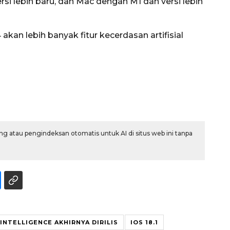
si lebih baru, dan Mac dengan M1 dan versi lebih
an lebih banyak fitur kecerdasan artifisial
g atau pengindeksan otomatis untuk AI di situs web ini tanpa
INTELLIGENCE AKHIRNYA DIRILIS
IOS 18.1