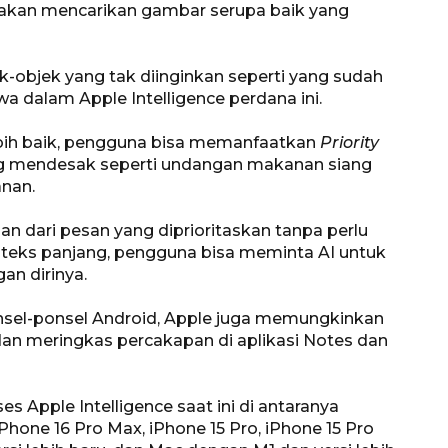
itu akan mencarikan gambar serupa baik yang
k-objek yang tak diinginkan seperti yang sudah
wa dalam Apple Intelligence perdana ini.
lebih baik, pengguna bisa memanfaatkan
Priority
g mendesak seperti undangan makanan siang
anan.
160 ribu sambungan baru
n dari pesan yang diprioritaskan tanpa perlu
jaringan gas 2026
teks panjang, pengguna bisa meminta AI untuk
2026-08-07 18:00:00
n dirinya.
onsel-ponsel Android, Apple juga memungkinkan
an meringkas percakapan di aplikasi Notes dan
Apple Intelligence saat ini di antaranya
 iPhone 16 Pro Max, iPhone 15 Pro, iPhone 15 Pro