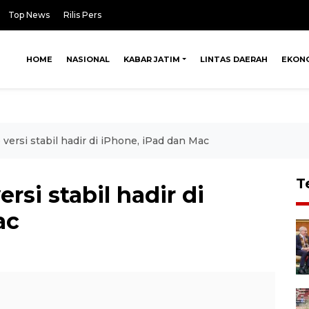
Top News
Rilis Pers
HOME
NASIONAL
KABAR JATIM
LINTAS DAERAH
EKON
 versi stabil hadir di iPhone, iPad dan Mac
T
rsi stabil hadir di
ac