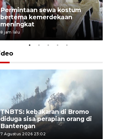
Permintaan sewa kostum
bertema kemerdekaan
Perpusta
meningkat
Lingkunga
8 jam lalu
8 jam lalu
ideo
TNBTS: kebakaran di Bromo
Khofifah 
diduga sisa perapian orang di
Bromo, a
Bantengan
capai 176
7 Agustus 2026 23:02
7 Agustus 202