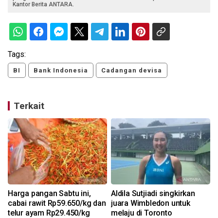
Kantor Berita ANTARA.
Tags:
BI
Bank Indonesia
Cadangan devisa
Terkait
Harga pangan Sabtu ini,
Aldila Sutjiadi singkirkan
u
cabai rawit Rp59.650/kg dan
juara Wimbledon untuk
telur ayam Rp29.450/kg
melaju di Toronto