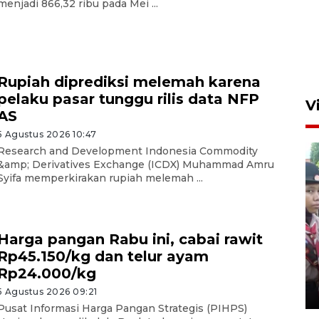
menjadi 866,32 ribu pada Mei ...
Rupiah diprediksi melemah karena
pelaku pasar tunggu rilis data NFP
V
AS
5 Agustus 2026 10:47
Research and Development Indonesia Commodity
&amp; Derivatives Exchange (ICDX) Muhammad Amru
Syifa memperkirakan rupiah melemah ...
BNPB optimalkan penguatan
Harga pangan Rabu ini, cabai rawit
Desa Tangguh Bencana di
Rp45.150/kg dan telur ayam
Jawa Timur
Rp24.000/kg
5 Agustus 2026 19:09
5 Agustus 2026 09:21
Pusat Informasi Harga Pangan Strategis (PIHPS)