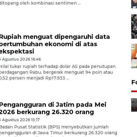
ditopang oleh kombinasi sentimen ...
Rupiah menguat dipengaruhi data
pertumbuhan ekonomi di atas
ekspektasi
5 Agustus 2026 16:46
Nilai tukar rupiah terhadap dolar AS pada penutupan
perdagangan Rabu, bergerak menguat 94 poin atau
0,52 persen menjadi Rp17.933 ...
Uji fungsi jembatan kereta api
F
di Jember
5 Agustus 2026 22:18
Pengangguran di Jatim pada Mei
2026 berkurang 26.320 orang
5 Agustus 2026 15:17
Badan Pusat Statistik (BPS) menyebutkan jumlah
pengangguran di Jawa Timur berkurang 26.320 orang