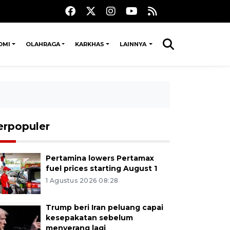
OMI
OLAHRAGA
KARKHAS
LAINNYA
erpopuler
Pertamina lowers Pertamax
fuel prices starting August 1
1 Agustus 2026 08:28
Trump beri Iran peluang capai
kesepakatan sebelum
menyerang lagi