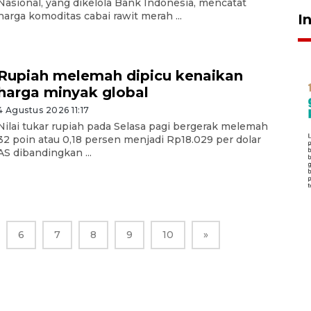
Nasional, yang dikelola Bank Indonesia, mencatat
harga komoditas cabai rawit merah ...
I
Rupiah melemah dipicu kenaikan
harga minyak global
4 Agustus 2026 11:17
Nilai tukar rupiah pada Selasa pagi bergerak melemah
32 poin atau 0,18 persen menjadi Rp18.029 per dolar
AS dibandingkan ...
6
7
8
9
10
»