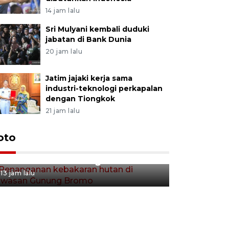
14 jam lalu
Sri Mulyani kembali duduki
jabatan di Bank Dunia
20 jam lalu
Jatim jajaki kerja sama
industri-teknologi perkapalan
dengan Tiongkok
21 jam lalu
Gerakan 
oto
Penanganan kebakaran hutan
Tulungag
di kawasan Gunung Bromo
13 jam lalu
13 jam lalu