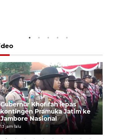
ideo
Gubernur Khofifah lepas
Mantan 
kontingen Pramuka Jatim ke
Ponorogo
Jambore Nasional
korupsi 
13 jam lalu
13 jam lalu