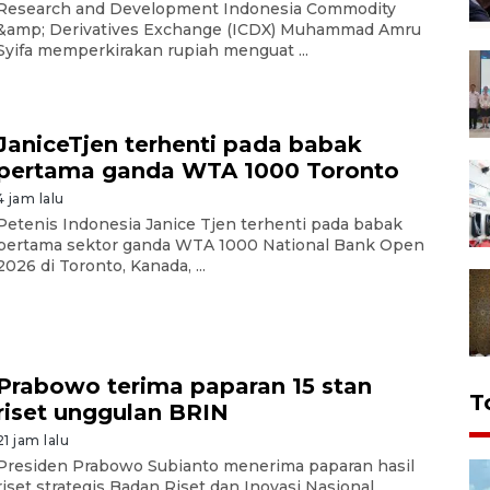
Research and Development Indonesia Commodity
&amp; Derivatives Exchange (ICDX) Muhammad Amru
Syifa memperkirakan rupiah menguat ...
JaniceTjen terhenti pada babak
pertama ganda WTA 1000 Toronto
4 jam lalu
Petenis Indonesia Janice Tjen terhenti pada babak
pertama sektor ganda WTA 1000 National Bank Open
2026 di Toronto, Kanada, ...
Prabowo terima paparan 15 stan
T
riset unggulan BRIN
21 jam lalu
Presiden Prabowo Subianto menerima paparan hasil
riset strategis Badan Riset dan Inovasi Nasional