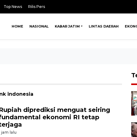
Top News
Rilis Pers
HOME
NASIONAL
KABAR JATIM
LINTAS DAERAH
EKON
T
ank indonesia
Rupiah diprediksi menguat seiring
fundamental ekonomi RI tetap
terjaga
1 jam lalu