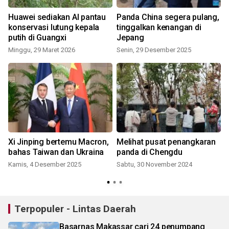
Huawei sediakan AI pantau
Panda China segera pulang,
konservasi lutung kepala
tinggalkan kenangan di
putih di Guangxi
Jepang
S
Minggu, 29 Maret 2026
Senin, 29 Desember 2025
Xi Jinping bertemu Macron,
Melihat pusat penangkaran
bahas Taiwan dan Ukraina
panda di Chengdu
Kamis, 4 Desember 2025
Sabtu, 30 November 2024
Terpopuler - Lintas Daerah
Basarnas Makassar cari 24 penumpang