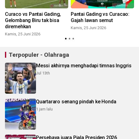
Curaco vs Pantai Gading,
Pantai Gading vs Curacao:
Gelombang Biru tak bisa
Gajah lawan semut
diremehkan
Kamis, 25 Juni 2026
J
Kamis, 25 Juni 2026
Terpopuler - Olahraga
Messi akhirnya menghadapi timnas Inggris
Jul 13th
Quartararo senang pindah ke Honda
1 jam lalu
Persebaya juara Piala Presiden 2026