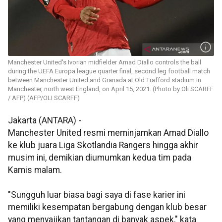
Manchester United's Ivorian midfielder Amad Diallo controls the ball
during the UEFA Europa league quarter final, second leg football match
between Manchester United and Granada at Old Trafford stadium in
Manchester, north west England, on April 15, 2021. (Photo by Oli SCARFF
/ AFP) (AFP/OLI SCARFF)
Jakarta (ANTARA) -
Manchester United resmi meminjamkan Amad Diallo
ke klub juara Liga Skotlandia Rangers hingga akhir
musim ini, demikian diumumkan kedua tim pada
Kamis malam.
"Sungguh luar biasa bagi saya di fase karier ini
memiliki kesempatan bergabung dengan klub besar
yang menyajikan tantangan di banyak aspek," kata