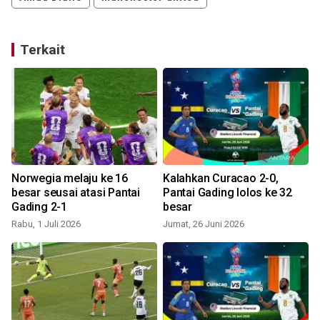
Terkait
Norwegia melaju ke 16
Kalahkan Curacao 2-0,
i
besar seusai atasi Pantai
Pantai Gading lolos ke 32
Gading 2-1
besar
Rabu, 1 Juli 2026
Jumat, 26 Juni 2026