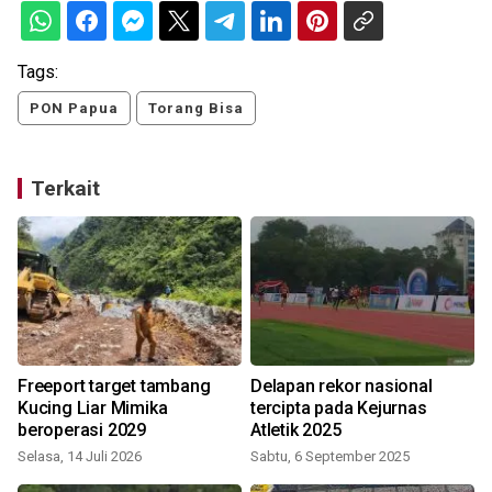
Tags:
PON Papua
Torang Bisa
Terkait
Freeport target tambang
Delapan rekor nasional
Kucing Liar Mimika
tercipta pada Kejurnas
beroperasi 2029
Atletik 2025
Selasa, 14 Juli 2026
Sabtu, 6 September 2025
K