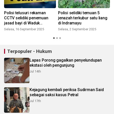
Polisi telusuri rekaman
Polisi selidiki temuan 5
CCTV selidiki penemuan
jenazah terkubur satu liang
jasad bayi di Waduk
di Indramayu
Cilangkap
Selasa, 16 September 2025
Selasa, 2 September 2025
S
Terpopuler - Hukum
Lapas Porong gagalkan penyelundupan
ekstasi oleh pengunjung
Jul 14th
Kejagung kembali periksa Sudirman Said
sebagai saksi kasus Petral
Jul 17th