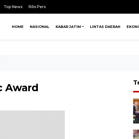
Top News
Rilis Pers
HOME
NASIONAL
KABAR JATIM
LINTAS DAERAH
EKON
d
T
c Award