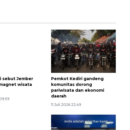
Ekspedisi Rupiah Berdaulat
2026 sambangi Papua
ni sebut Jember
Pemkot Kediri gandeng
2026-08-06 13:15:00
i magnet wisata
komunitas dorong
pariwisata dan ekonomi
daerah
 09:59
11 Juli 2026 22:49