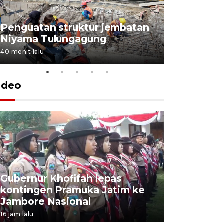
Penguatan struktur jembatan
Niyama Tulungagung
40 menit lalu
ideo
Gubernur Khofifah lepas
Mantan 
kontingen Pramuka Jatim ke
Ponorogo
Jambore Nasional
korupsi 
16 jam lalu
16 jam lalu