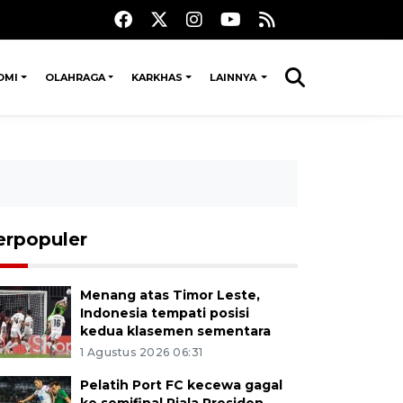
OMI
OLAHRAGA
KARKHAS
LAINNYA
erpopuler
Menang atas Timor Leste,
Indonesia tempati posisi
kedua klasemen sementara
1 Agustus 2026 06:31
Pelatih Port FC kecewa gagal