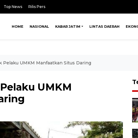
Top News
Rilis Pers
HOME
NASIONAL
KABAR JATIM
LINTAS DAERAH
EKON
ak Pelaku UMKM Manfaatkan Situs Daring
T
k Pelaku UMKM
aring