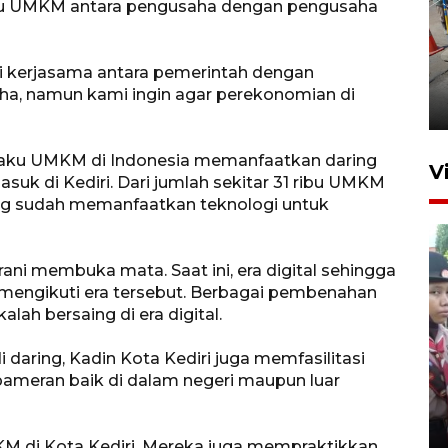
u UMKM antara pengusaha dengan pengusaha
.
Peningkatan perputaran
si kerjasama antara pemerintah dengan
ekonomi Piala Presiden 2026
a, namun kami ingin agar perekonomian di
1 jam lalu
aku UMKM di Indonesia memanfaatkan daring
V
k di Kediri. Dari jumlah sekitar 31 ribu UMKM
yang sudah memanfaatkan teknologi untuk
ani membuka mata. Saat ini, era digital sehingga
mengikuti era tersebut. Berbagai pembenahan
alah bersaing di era digital.
BNPB optimalkan penguatan
 daring, Kadin Kota Kediri juga memfasilitasi
Desa Tangguh Bencana di
pameran baik di dalam negeri maupun luar
Jawa Timur
5 Agustus 2026 19:09
MKM di Kota Kediri. Mereka juga mempraktikkan