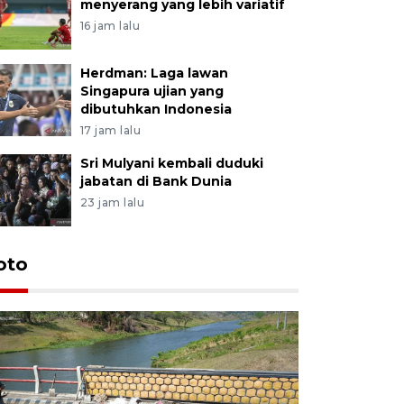
menyerang yang lebih variatif
16 jam lalu
Herdman: Laga lawan
Singapura ujian yang
dibutuhkan Indonesia
17 jam lalu
Sri Mulyani kembali duduki
jabatan di Bank Dunia
23 jam lalu
oto
Permintaa
jelang H
44 menit lalu