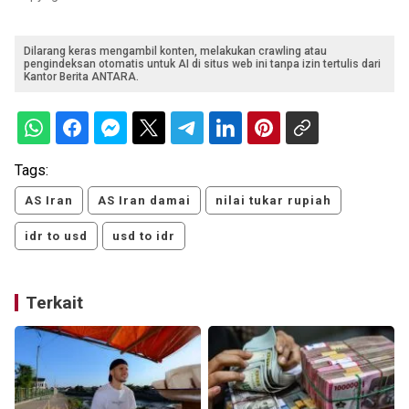
Dilarang keras mengambil konten, melakukan crawling atau
pengindeksan otomatis untuk AI di situs web ini tanpa izin tertulis dari
Kantor Berita ANTARA.
Tags:
AS Iran
AS Iran damai
nilai tukar rupiah
idr to usd
usd to idr
Terkait