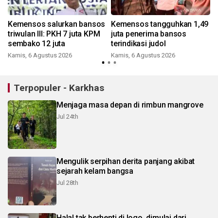
Kemensos salurkan bansos
Kemensos tangguhkan 1,49
triwulan III: PKH 7 juta KPM
juta penerima bansos
sembako 12 juta
terindikasi judol
Kamis, 6 Agustus 2026
Kamis, 6 Agustus 2026
S
Terpopuler - Karkhas
Menjaga masa depan di rimbun mangrove
Jul 24th
Mengulik serpihan derita panjang akibat
sejarah kelam bangsa
Jul 28th
Halal tak berhenti di logo, dimulai dari