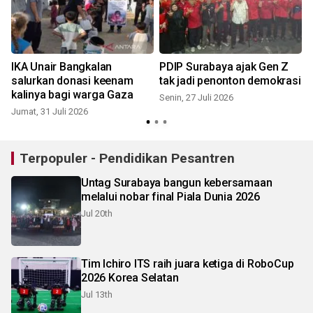
IKA Unair Bangkalan
PDIP Surabaya ajak Gen Z
salurkan donasi keenam
tak jadi penonton demokrasi
kalinya bagi warga Gaza
Senin, 27 Juli 2026
Jumat, 31 Juli 2026
S
Terpopuler - Pendidikan Pesantren
Untag Surabaya bangun kebersamaan
melalui nobar final Piala Dunia 2026
Jul 20th
Tim Ichiro ITS raih juara ketiga di RoboCup
2026 Korea Selatan
Jul 13th