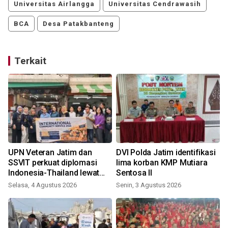
Universitas Airlangga
Universitas Cendrawasih
BCA
Desa Patakbanteng
Terkait
UPN Veteran Jatim dan
DVI Polda Jatim identifikasi
SSVIT perkuat diplomasi
lima korban KMP Mutiara
Indonesia-Thailand lewat
Sentosa II
BIPA Bisnis
Selasa, 4 Agustus 2026
Senin, 3 Agustus 2026
M