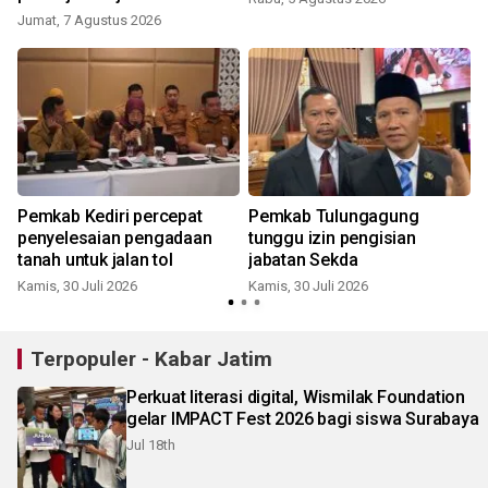
UMKM lokal
Jumat, 7 Agustus 2026
R
Pemkab Kediri percepat
Pemkab Tulungagung
penyelesaian pengadaan
tunggu izin pengisian
tanah untuk jalan tol
jabatan Sekda
Kamis, 30 Juli 2026
Kamis, 30 Juli 2026
J
Terpopuler - Kabar Jatim
Perkuat literasi digital, Wismilak Foundation
gelar IMPACT Fest 2026 bagi siswa Surabaya
Jul 18th