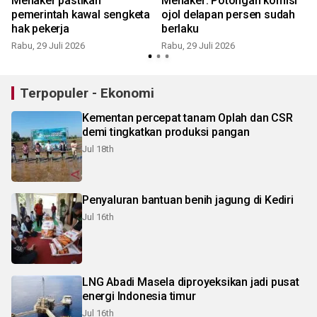
Menaker pastikan
Menaker: Potongan komisi
pemerintah kawal sengketa
ojol delapan persen sudah
hak pekerja
berlaku
Rabu, 29 Juli 2026
Rabu, 29 Juli 2026
S
Terpopuler - Ekonomi
Kementan percepat tanam Oplah dan CSR
demi tingkatkan produksi pangan
Jul 18th
Penyaluran bantuan benih jagung di Kediri
Jul 16th
LNG Abadi Masela diproyeksikan jadi pusat
energi Indonesia timur
Jul 16th