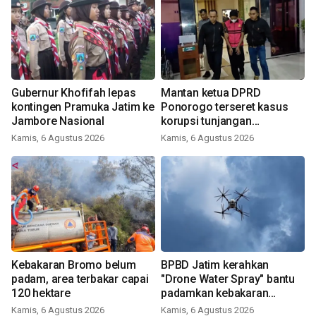
Gubernur Khofifah lepas
Mantan ketua DPRD
kontingen Pramuka Jatim ke
Ponorogo terseret kasus
Jambore Nasional
korupsi tunjangan
perumahan
Kamis, 6 Agustus 2026
Kamis, 6 Agustus 2026
Kebakaran Bromo belum
BPBD Jatim kerahkan
padam, area terbakar capai
"Drone Water Spray" bantu
120 hektare
padamkan kebakaran
Bromo
Kamis, 6 Agustus 2026
Kamis, 6 Agustus 2026