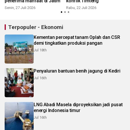
penerima manfaat di Jatim
konflik Timteng
Senin, 27 Juli 2026
Rabu, 22 Juli 2026
S
Terpopuler - Ekonomi
Kementan percepat tanam Oplah dan CSR
demi tingkatkan produksi pangan
Jul 18th
Penyaluran bantuan benih jagung di Kediri
Jul 16th
LNG Abadi Masela diproyeksikan jadi pusat
energi Indonesia timur
Jul 16th