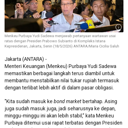
Menkeu Purbaya Yudi Sadewa menjawab pertanyaan wartawan usai
ratas dengan Presiden Prabowo Subianto di Kompleks Istana
Kepresidenan, Jakarta, Senin (18/5/2026) ANTARA/Maria Cicilia Galuh
Jakarta (ANTARA) -
Menteri Keuangan (Menkeu) Purbaya Yudi Sadewa
memastikan berbagai langkah terus diambil untuk
membantu menstabilkan nilai tukar rupiah termasuk
dengan terlibat lebih aktif di dalam pasar obligasi.
"Kita sudah masuk ke
bond market
bertahap. Asing
juga sudah masuk juga, jadi seharusnya ke depan,
minggu-minggu ini akan lebih stabil,” kata Menkeu
Purbaya ditemui usai rapat terbatas dengan Presiden