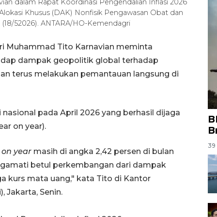
an dalam Rapat Koordinasi Pengendalian Inflasi 2026
lokasi Khusus (DAK) Nonfisik Pengawasan Obat dan
in (18/52026). ANTARA/HO-Kemendagri
eri Muhammad Tito Karnavian meminta
dap dampak geopolitik global terhadap
 dan terus melakukan pemantauan langsung di
i nasional pada April 2026 yang berhasil dijaga
B
ar on year).
B
39 
 on year
masih di angka 2,42 persen di bulan
mengamati betul perkembangan dari dampak
 kurs mata uang," kata Tito di Kantor
 Jakarta, Senin.