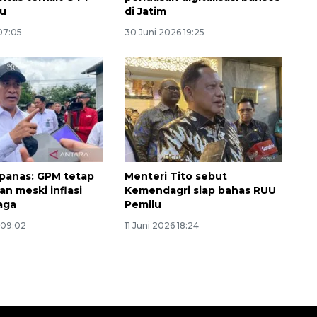
lu
di Jatim
 07:05
30 Juni 2026 19:25
panas: GPM tetap
Menteri Tito sebut
n meski inflasi
Kemendagri siap bahas RUU
jaga
Pemilu
 09:02
11 Juni 2026 18:24