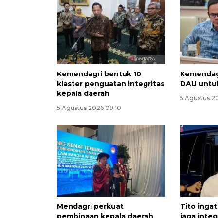
Kemendagri bentuk 10
Kemendag
klaster penguatan integritas
DAU untuk
kepala daerah
5 Agustus 2
5 Agustus 2026 09:10
Mendagri perkuat
Tito inga
pembinaan kepala daerah
jaga integ