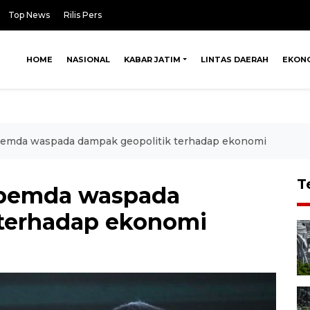
Top News
Rilis Pers
HOME
NASIONAL
KABAR JATIM
LINTAS DAERAH
EKON
 pemda waspada dampak geopolitik terhadap ekonomi
T
a pemda waspada
 terhadap ekonomi