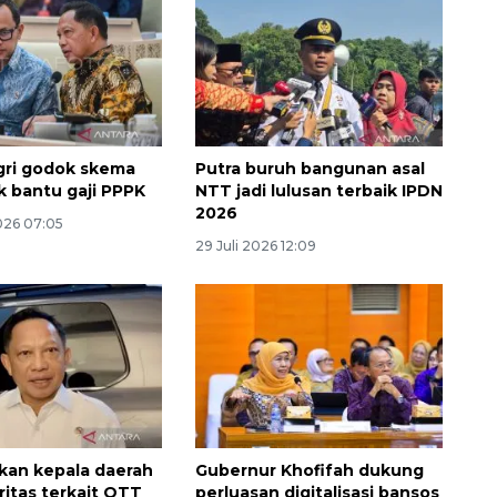
ri godok skema
Putra buruh bangunan asal
 bantu gaji PPPK
NTT jadi lulusan terbaik IPDN
2026
026 07:05
Waspadai penyakit saat
29 Juli 2026 12:09
musim kemarau
2026-08-05 12:00:00
tkan kepala daerah
Gubernur Khofifah dukung
ritas terkait OTT
perluasan digitalisasi bansos