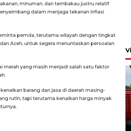
kanan, minuman, dan tembakau justru relatif
 penyeimbang dalam menjaga tekanan inflasi
meminta pemda, terutama wilayah dengan tingkat
rat dan Aceh, untuk segera menuntaskan persoalan
V
ai merah yang masih menjadi salah satu faktor
ah.
i kenaikan barang dan jasa di daerah masing-
yang rutin, tapi terutama kenaikan harga minyak
Basarnas hentikan operasi
uturnya.
kedaruratan KM Mutiara
Sentosa II
4 Agustus 2026 22:38