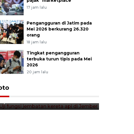
pajak "marketplace"
17 jam lalu
Pengangguran di Jatim pada
Mei 2026 berkurang 26.320
orang
18 jam lalu
Tingkat pengangguran
terbuka turun tipis pada Mei
2026
20 jam lalu
Uji fungsi jembatan kereta api
oto
Tera timb
di Jember
di pasar t
11 jam lalu
11 jam lalu