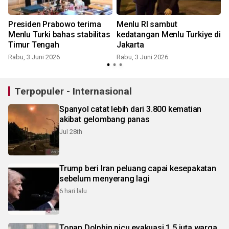
Presiden Prabowo terima
Menlu RI sambut
a
Menlu Turki bahas stabilitas
kedatangan Menlu Turkiye di
Timur Tengah
Jakarta
Rabu, 3 Juni 2026
Rabu, 3 Juni 2026
S
Terpopuler - Internasional
Spanyol catat lebih dari 3.800 kematian
akibat gelombang panas
Jul 28th
Trump beri Iran peluang capai kesepakatan
sebelum menyerang lagi
6 hari lalu
Topan Dolphin picu evakuasi 1,5 juta warga