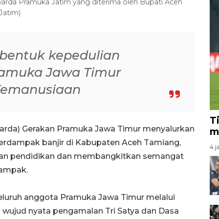
rda Pramuka Jatim yang diterima oleh Bupati Aceh
Jatim)
 bentuk kepedulian
ramuka Jawa Timur
Kemanusiaan
T
warda) Gerakan Pramuka Jawa Timur menyalurkan
m
terdampak banjir di Kabupaten Aceh Tamiang,
4 j
han pendidikan dan membangkitkan semangat
rdampak.
seluruh anggota Pramuka Jawa Timur melalui
 wujud nyata pengamalan Tri Satya dan Dasa