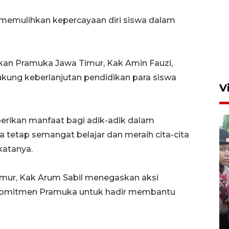
emulihkan kepercayaan diri siswa dalam
kan Pramuka Jawa Timur, Kak Amin Fauzi,
kung keberlanjutan pendidikan para siswa
V
erikan manfaat bagi adik-adik dalam
tetap semangat belajar dan meraih cita-cita
katanya.
mur, Kak Arum Sabil menegaskan aksi
BNPB optimalkan penguatan
 komitmen Pramuka untuk hadir membantu
Desa Tangguh Bencana di
Jawa Timur
5 Agustus 2026 19:09