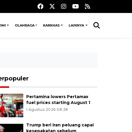
OMI
OLAHRAGA
KARKHAS
LAINNYA
erpopuler
Pertamina lowers Pertamax
fuel prices starting August 1
1 Agustus 2026 08:28
Trump beri Iran peluang capai
kesepakatan sebelum