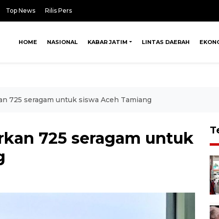
Top News
Rilis Pers
HOME
NASIONAL
KABAR JATIM
LINTAS DAERAH
EKON
kan 725 seragam untuk siswa Aceh Tamiang
T
rkan 725 seragam untuk
g