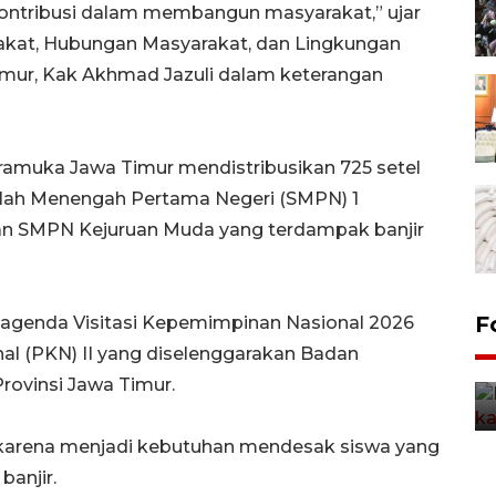
ontribusi dalam membangun masyarakat,” ujar
akat, Hubungan Masyarakat, dan Lingkungan
mur, Kak Akhmad Jazuli dalam keterangan
ramuka Jawa Timur mendistribusikan 725 setel
lah Menengah Pertama Negeri (SMPN) 1
an SMPN Kejuruan Muda yang terdampak banjir
Uji fungsi jembatan kereta api
F
 agenda Visitasi Kepemimpinan Nasional 2026
di Jember
al (PKN) II yang diselenggarakan Badan
5 Agustus 2026 22:18
ovinsi Jawa Timur.
h karena menjadi kebutuhan mendesak siswa yang
banjir.