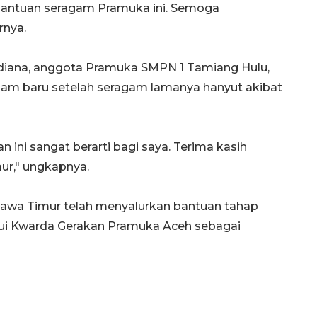
bantuan seragam Pramuka ini. Semoga
rnya.
odiana, anggota Pramuka SMPN 1 Tamiang Hulu,
m baru setelah seragam lamanya hanyut akibat
n ini sangat berarti bagi saya. Terima kasih
Memberantas kejahatan
r," ungkapnya.
jalanan Jakarta
2026-08-05 18:00:00
awa Timur telah menyalurkan bantuan tahap
lui Kwarda Gerakan Pramuka Aceh sebagai