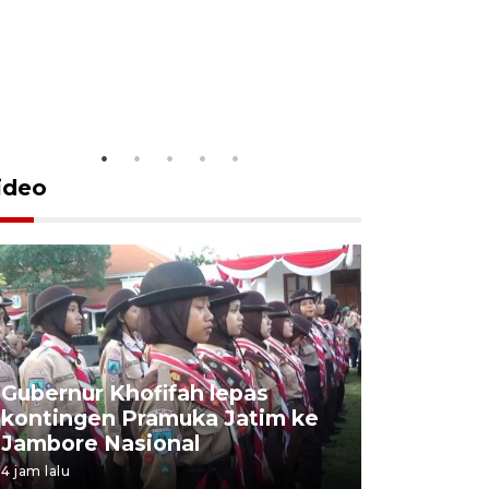
ideo
Gubernur Khofifah lepas
Mantan 
kontingen Pramuka Jatim ke
Ponorogo
Jambore Nasional
korupsi 
4 jam lalu
4 jam lalu