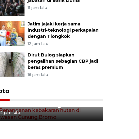
jabatan di Bank Dunia
11 jam lalu
Jatim jajaki kerja sama
industri-teknologi perkapalan
dengan Tiongkok
12 jam lalu
Dirut Bulog siapkan
pengalihan sebagian CBP jadi
beras premium
16 jam lalu
Gerakan 
oto
Penanganan kebakaran hutan
Tulungag
di kawasan Gunung Bromo
4 jam lalu
4 jam lalu