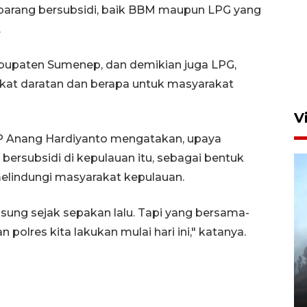
barang bersubsidi, baik BBM maupun LPG yang
.
Gerakan Pasar Murah di
Sidoarjo
abupaten Sumenep, dan demikian juga LPG,
7 Agustus 2026 18:40
akat daratan dan berapa untuk masyarakat
V
P Anang Hardiyanto mengatakan, upaya
subsidi di kepulauan itu, sebagai bentuk
elindungi masyarakat kepulauan.
ung sejak sepakan lalu. Tapi yang bersama-
polres kita lakukan mulai hari ini," katanya.
BPBD Jatim kerahkan "Drone
Water Spray" bantu padamkan
kebakaran Bromo
6 Agustus 2026 18:23