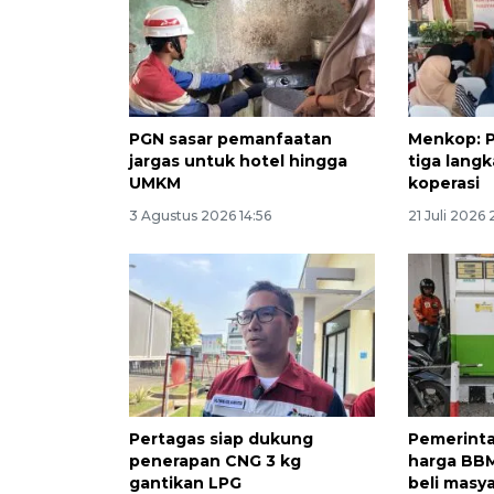
PGN sasar pemanfaatan
Menkop: P
jargas untuk hotel hingga
tiga lang
UMKM
koperasi
3 Agustus 2026 14:56
21 Juli 2026 
Pertagas siap dukung
Pemerint
penerapan CNG 3 kg
harga BBM
gantikan LPG
beli masy