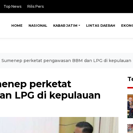
Top News
Rilis Pers
HOME
NASIONAL
KABAR JATIM
LINTAS DAERAH
EKON
 Sumenep perketat pengawasan BBM dan LPG di kepulauan
T
enep perketat
n LPG di kepulauan