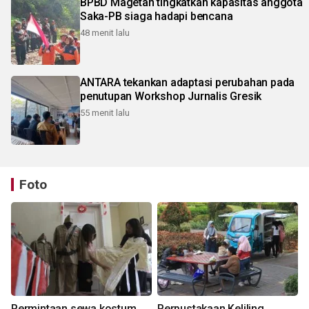
BPBD Magetan tingkatkan kapasitas anggota
Saka-PB siaga hadapi bencana
48 menit lalu
ANTARA tekankan adaptasi perubahan pada
penutupan Workshop Jurnalis Gresik
55 menit lalu
Foto
Permintaan sewa kostum
Perpustakaan Keliling