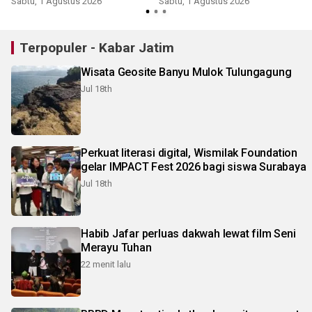
Sabtu, 1 Agustus 2026
Sabtu, 1 Agustus 2026
K
Terpopuler - Kabar Jatim
Wisata Geosite Banyu Mulok Tulungagung
Jul 18th
Perkuat literasi digital, Wismilak Foundation
gelar IMPACT Fest 2026 bagi siswa Surabaya
Jul 18th
Habib Jafar perluas dakwah lewat film Seni
Merayu Tuhan
22 menit lalu