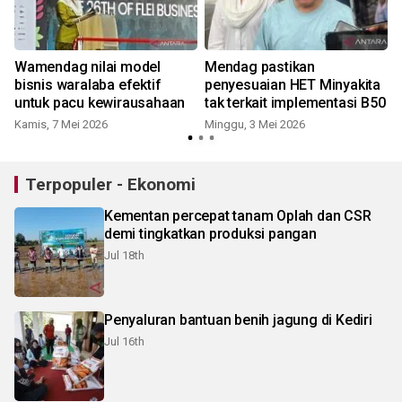
Wamendag nilai model
Mendag pastikan
bisnis waralaba efektif
penyesuaian HET Minyakita
untuk pacu kewirausahaan
tak terkait implementasi B50
Kamis, 7 Mei 2026
Minggu, 3 Mei 2026
S
Terpopuler - Ekonomi
Kementan percepat tanam Oplah dan CSR
demi tingkatkan produksi pangan
Jul 18th
Penyaluran bantuan benih jagung di Kediri
Jul 16th