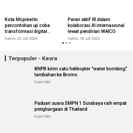
Kota Mojokerto
Peran aktif RI dalam
percontohan uji coba
kolaborasi AI internasional
transformasi digital
lewat pendirian WAICO
perlinsos
Kamis, 23 Juli 2026
Sabtu, 18 Juli 2026
R
Terpopuler - Kesra
BNPB kirim satu helikopter "water bombing"
tambahan ke Bromo
6 jam lalu
Paduan suara SMPN 1 Surabaya raih empat
penghargaan di Thailand
6 jam lalu