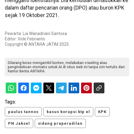
mengganti identitasnya. Dia kemudian dimasukkan ke
dalam daftar pencarian orang (DPO) atau buron KPK
sejak 19 Oktober 2021.
Pewarta: Lia Wanadriani Santosa
Editor: Vicki Febrianto
Copyright © ANTARA JATIM 2025
Dilarang keras mengambil konten, melakukan crawling atau
pengindeksan otomatis untuk AI di situs web ini tanpa izin tertulis dari
Kantor Berita ANTARA.
Tags:
paulus tannos
kasus korupsi ktp el
KPK
PN Jaksel
sidang praperadilan