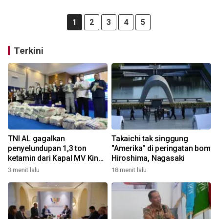
1
2
3
4
5
Terkini
TNI AL gagalkan
Takaichi tak singgung
penyelundupan 1,3 ton
"Amerika" di peringatan bom
ketamin dari Kapal MV King
Hiroshima, Nagasaki
Sun
3 menit lalu
18 menit lalu