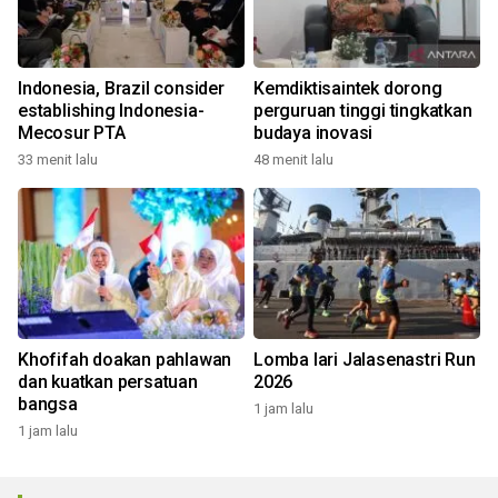
Indonesia, Brazil consider
Kemdiktisaintek dorong
establishing Indonesia-
perguruan tinggi tingkatkan
Mecosur PTA
budaya inovasi
33 menit lalu
48 menit lalu
Khofifah doakan pahlawan
Lomba lari Jalasenastri Run
dan kuatkan persatuan
2026
bangsa
1 jam lalu
1 jam lalu