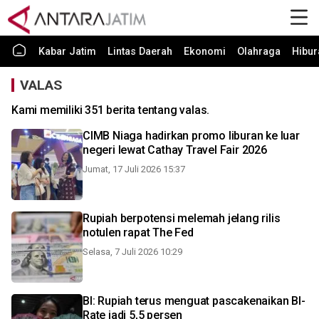
Kabar Jatim
Lintas Daerah
Ekonomi
Olahraga
Hibur
VALAS
Kami memiliki 351 berita tentang valas.
CIMB Niaga hadirkan promo liburan ke luar
negeri lewat Cathay Travel Fair 2026
Jumat, 17 Juli 2026 15:37
Rupiah berpotensi melemah jelang rilis
notulen rapat The Fed
Selasa, 7 Juli 2026 10:29
BI: Rupiah terus menguat pascakenaikan BI-
Rate jadi 5,5 persen