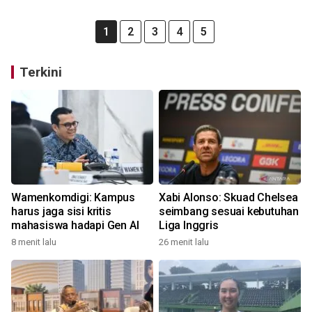
1
2
3
4
5
Terkini
Wamenkomdigi: Kampus
Xabi Alonso: Skuad Chelsea
harus jaga sisi kritis
seimbang sesuai kebutuhan
mahasiswa hadapi Gen AI
Liga Inggris
8 menit lalu
26 menit lalu