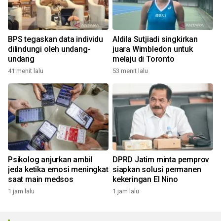
BPS tegaskan data individu
Aldila Sutjiadi singkirkan
dilindungi oleh undang-
juara Wimbledon untuk
undang
melaju di Toronto
41 menit lalu
53 menit lalu
Psikolog anjurkan ambil
DPRD Jatim minta pemprov
jeda ketika emosi meningkat
siapkan solusi permanen
saat main medsos
kekeringan El Nino
1 jam lalu
1 jam lalu