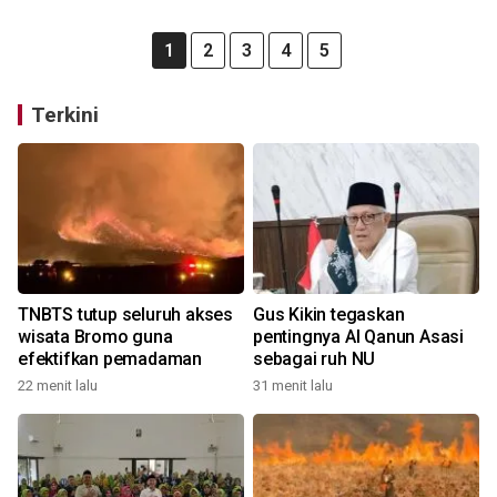
1
2
3
4
5
Terkini
TNBTS tutup seluruh akses
Gus Kikin tegaskan
wisata Bromo guna
pentingnya Al Qanun Asasi
efektifkan pemadaman
sebagai ruh NU
22 menit lalu
31 menit lalu