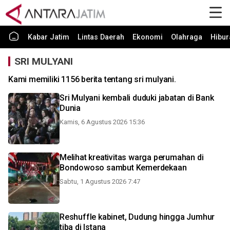
Kabar Jatim
Lintas Daerah
Ekonomi
Olahraga
Hibur
SRI MULYANI
Kami memiliki 1156 berita tentang sri mulyani.
Sri Mulyani kembali duduki jabatan di Bank
Dunia
Kamis, 6 Agustus 2026 15:36
Melihat kreativitas warga perumahan di
Bondowoso sambut Kemerdekaan
Sabtu, 1 Agustus 2026 7:47
Reshuffle kabinet, Dudung hingga Jumhur
tiba di Istana