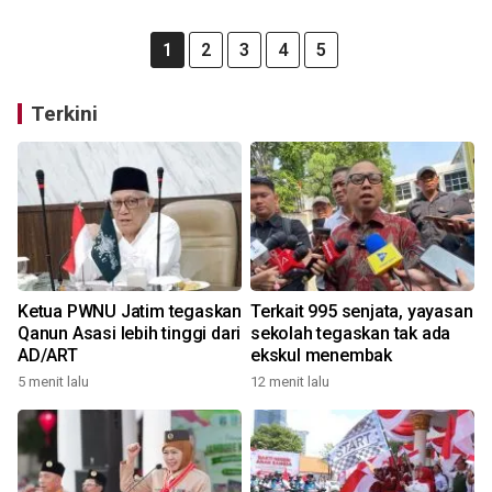
1
2
3
4
5
Terkini
Ketua PWNU Jatim tegaskan
Terkait 995 senjata, yayasan
Qanun Asasi lebih tinggi dari
sekolah tegaskan tak ada
AD/ART
ekskul menembak
5 menit lalu
12 menit lalu