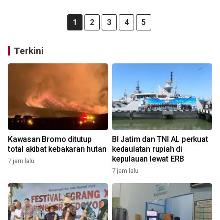
1
2
3
4
5
Terkini
Kawasan Bromo ditutup
BI Jatim dan TNI AL perkuat
total akibat kebakaran hutan
kedaulatan rupiah di
kepulauan lewat ERB
7 jam lalu
7 jam lalu