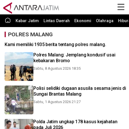
Kabar Jatim
Lintas Daerah
Ekonomi
Olahraga
Hibur
POLRES MALANG
Kami memiliki 1935 berita tentang polres malang.
Polres Malang: Jemplang kondusif usai
kebakaran Bromo
Sabtu, 8 Agustus 2026 18:35
Polisi selidiki dugaan asusila sesama jenis di
Sungai Brantas Malang
Sabtu, 1 Agustus 2026 21:27
Polda Jatim ungkap 178 kasus kejahatan
pada Juli 2026