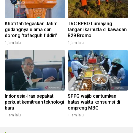
Khofifah tegaskan Jatim
TRC BPBD Lumajang
gudangnya ulama dan
tangani karhutla di kawasan
dorong "tafaqquh fiddin"
B29 Bromo
1 jam lalu
1 jam lalu
Indonesia-Iran sepakat
SPPG wajib cantumkan
perkuat kemitraan teknologi
batas waktu konsumsi di
baru
ompreng MBG
1 jam lalu
1 jam lalu