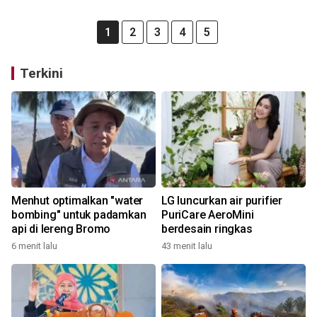
1
2
3
4
5
Terkini
Menhut optimalkan "water
LG luncurkan air purifier
bombing" untuk padamkan
PuriCare AeroMini
api di lereng Bromo
berdesain ringkas
6 menit lalu
43 menit lalu