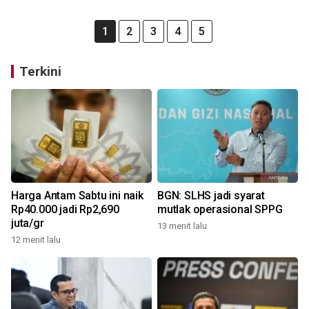
1
2
3
4
5
Terkini
Harga Antam Sabtu ini naik
BGN: SLHS jadi syarat
Rp40.000 jadi Rp2,690
mutlak operasional SPPG
juta/gr
13 menit lalu
12 menit lalu