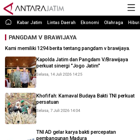
Kabar Jatim
Lintas Daerah
Ekonomi
Olahraga
Hibur
PANGDAM V BRAWIJAYA
Kami memiliki 1294 berita tentang pangdam v brawijaya.
Kapolda Jatim dan Pangdam V/Brawijaya
perkuat sinergi "Jogo Jatim"
Selasa, 14 Juli 2026 14:25
Khofifah: Karnaval Budaya Bakti TNI perkuat
persatuan
Selasa, 7 Juli 2026 14:04
TNI AD gelar karya bakti percepatan
pembangunan Madura