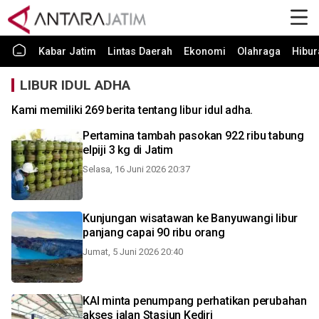
Kabar Jatim
Lintas Daerah
Ekonomi
Olahraga
Hibur
LIBUR IDUL ADHA
Kami memiliki 269 berita tentang libur idul adha.
Pertamina tambah pasokan 922 ribu tabung
elpiji 3 kg di Jatim
Selasa, 16 Juni 2026 20:37
Kunjungan wisatawan ke Banyuwangi libur
panjang capai 90 ribu orang
Jumat, 5 Juni 2026 20:40
KAI minta penumpang perhatikan perubahan
akses jalan Stasiun Kediri