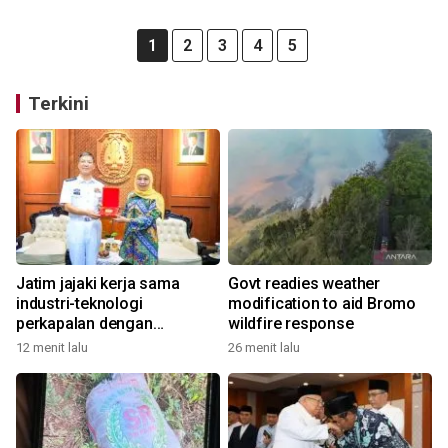
1
2
3
4
5
Terkini
Jatim jajaki kerja sama
Govt readies weather
industri-teknologi
modification to aid Bromo
perkapalan dengan
wildfire response
Tiongkok
12 menit lalu
26 menit lalu