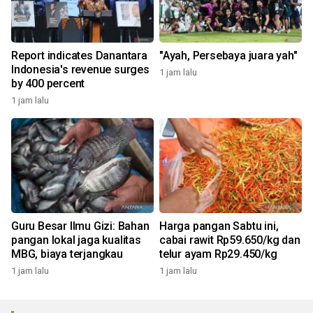
Report indicates Danantara
"Ayah, Persebaya juara yah"
Indonesia's revenue surges
1 jam lalu
by 400 percent
1 jam lalu
Guru Besar Ilmu Gizi: Bahan
Harga pangan Sabtu ini,
pangan lokal jaga kualitas
cabai rawit Rp59.650/kg dan
MBG, biaya terjangkau
telur ayam Rp29.450/kg
1 jam lalu
1 jam lalu