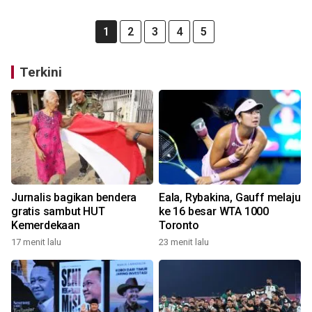
1
2
3
4
5
Terkini
Jurnalis bagikan bendera
Eala, Rybakina, Gauff melaju
gratis sambut HUT
ke 16 besar WTA 1000
Kemerdekaan
Toronto
17 menit lalu
23 menit lalu