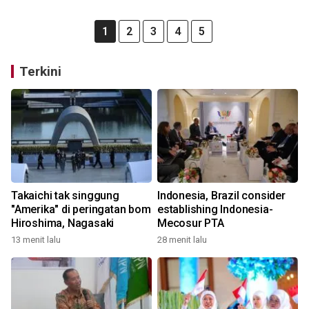
1
2
3
4
5
Terkini
Takaichi tak singgung
Indonesia, Brazil consider
"Amerika" di peringatan bom
establishing Indonesia-
Hiroshima, Nagasaki
Mecosur PTA
13 menit lalu
28 menit lalu