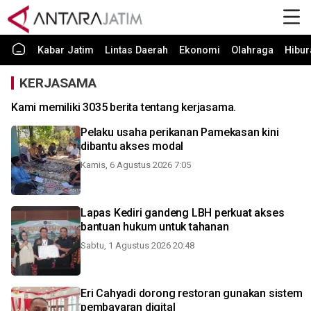
Kabar Jatim
Lintas Daerah
Ekonomi
Olahraga
Hibur
KERJASAMA
Kami memiliki 3035 berita tentang kerjasama.
Pelaku usaha perikanan Pamekasan kini
dibantu akses modal
Kamis, 6 Agustus 2026 7:05
Lapas Kediri gandeng LBH perkuat akses
bantuan hukum untuk tahanan
Sabtu, 1 Agustus 2026 20:48
Eri Cahyadi dorong restoran gunakan sistem
pembayaran digital