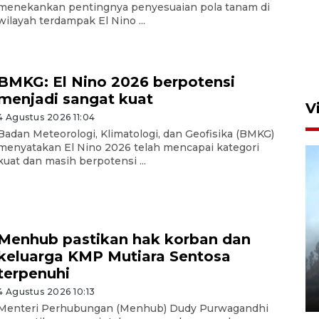
menekankan pentingnya penyesuaian pola tanam di
wilayah terdampak El Nino ...
BMKG: El Nino 2026 berpotensi
menjadi sangat kuat
V
4 Agustus 2026 11:04
Badan Meteorologi, Klimatologi, dan Geofisika (BMKG)
menyatakan El Nino 2026 telah mencapai kategori
kuat dan masih berpotensi ...
Menhub pastikan hak korban dan
BPBD Jatim kerahkan "Drone
keluarga KMP Mutiara Sentosa
Water Spray" bantu padamkan
terpenuhi
kebakaran Bromo
4 Agustus 2026 10:13
6 Agustus 2026 18:23
Menteri Perhubungan (Menhub) Dudy Purwagandhi