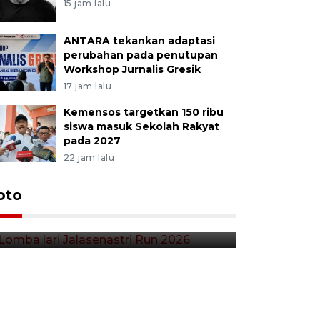
15 jam lalu
ANTARA tekankan adaptasi
perubahan pada penutupan
Workshop Jurnalis Gresik
17 jam lalu
Kemensos targetkan 150 ribu
siswa masuk Sekolah Rakyat
pada 2027
22 jam lalu
Lomba lari Jalasenastri Run
oto
Pekan Qr
2026
Indonesia
23 menit lalu
3 jam lalu