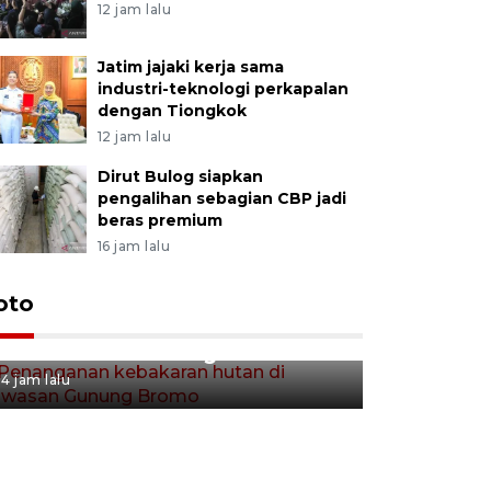
12 jam lalu
Jatim jajaki kerja sama
industri-teknologi perkapalan
dengan Tiongkok
12 jam lalu
Dirut Bulog siapkan
pengalihan sebagian CBP jadi
beras premium
16 jam lalu
Gerakan 
oto
Penanganan kebakaran hutan
Tulungag
di kawasan Gunung Bromo
5 jam lalu
4 jam lalu