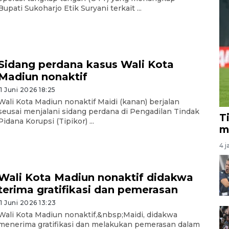
Bupati Sukoharjo Etik Suryani terkait ...
Sidang perdana kasus Wali Kota
Madiun nonaktif
11 Juni 2026 18:25
Wali Kota Madiun nonaktif Maidi (kanan) berjalan
seusai menjalani sidang perdana di Pengadilan Tindak
T
Pidana Korupsi (Tipikor) ...
m
4 j
Wali Kota Madiun nonaktif didakwa
terima gratifikasi dan pemerasan
11 Juni 2026 13:23
Wali Kota Madiun nonaktif,&nbsp;Maidi, didakwa
menerima gratifikasi dan melakukan pemerasan dalam