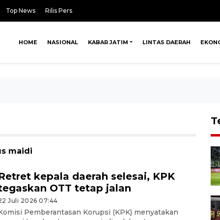
Top News
Rilis Pers
HOME
NASIONAL
KABAR JATIM
LINTAS DAERAH
EKON
T
us maidi
Retret kepala daerah selesai, KPK
tegaskan OTT tetap jalan
22 Juli 2026 07:44
Komisi Pemberantasan Korupsi (KPK) menyatakan