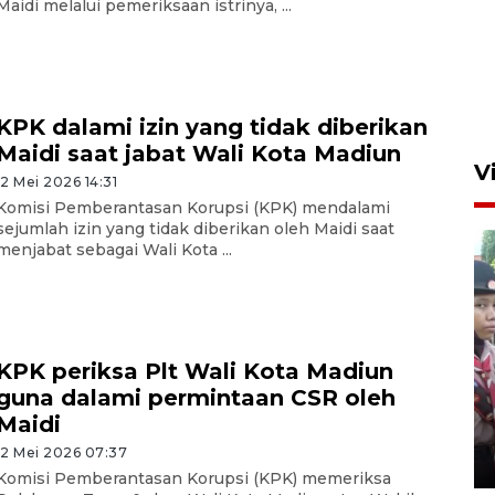
Maidi melalui pemeriksaan istrinya, ...
KPK dalami izin yang tidak diberikan
Maidi saat jabat Wali Kota Madiun
V
12 Mei 2026 14:31
Komisi Pemberantasan Korupsi (KPK) mendalami
sejumlah izin yang tidak diberikan oleh Maidi saat
menjabat sebagai Wali Kota ...
KPK periksa Plt Wali Kota Madiun
BNPB optimalkan penguatan
guna dalami permintaan CSR oleh
Desa Tangguh Bencana di
Maidi
Jawa Timur
12 Mei 2026 07:37
5 Agustus 2026 19:09
Komisi Pemberantasan Korupsi (KPK) memeriksa