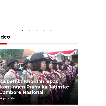
ideo
Gubernur Khofifah lepas
Mantan 
kontingen Pramuka Jatim ke
Ponorogo
Jambore Nasional
korupsi 
4 jam lalu
4 jam lalu