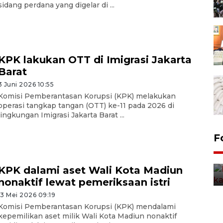
sidang perdana yang digelar di ...
KPK lakukan OTT di Imigrasi Jakarta
Barat
3 Juni 2026 10:55
Komisi Pemberantasan Korupsi (KPK) melakukan
operasi tangkap tangan (OTT) ke-11 pada 2026 di
lingkungan Imigrasi Jakarta Barat ...
Uji fungsi jembatan kereta api
F
di Jember
5 Agustus 2026 22:18
KPK dalami aset Wali Kota Madiun
nonaktif lewat pemeriksaan istri
13 Mei 2026 09:19
Komisi Pemberantasan Korupsi (KPK) mendalami
kepemilikan aset milik Wali Kota Madiun nonaktif