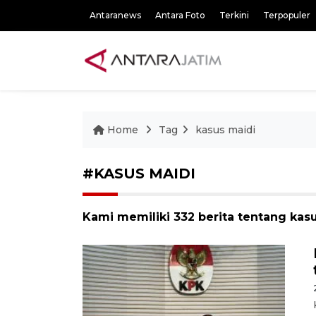
Antaranews
Antara Foto
Terkini
Terpopuler
Home
Tag
kasus maidi
#KASUS MAIDI
Kami memiliki 332 berita tentang kas