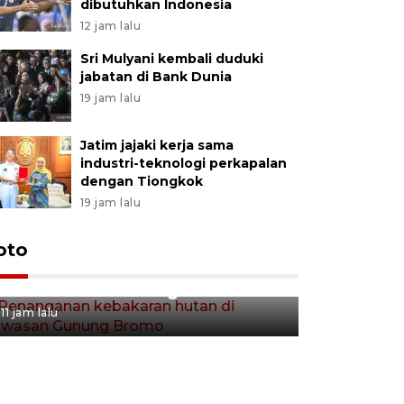
dibutuhkan Indonesia
12 jam lalu
Sri Mulyani kembali duduki
jabatan di Bank Dunia
19 jam lalu
Jatim jajaki kerja sama
industri-teknologi perkapalan
dengan Tiongkok
19 jam lalu
Gerakan 
oto
Penanganan kebakaran hutan
Tulungag
di kawasan Gunung Bromo
11 jam lalu
11 jam lalu