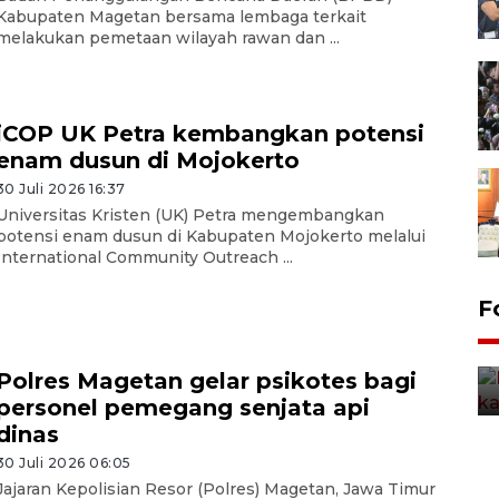
Kabupaten Magetan bersama lembaga terkait
melakukan pemetaan wilayah rawan dan ...
iCOP UK Petra kembangkan potensi
enam dusun di Mojokerto
30 Juli 2026 16:37
Universitas Kristen (UK) Petra mengembangkan
potensi enam dusun di Kabupaten Mojokerto melalui
International Community Outreach ...
Uji fungsi jembatan kereta api
F
di Jember
5 Agustus 2026 22:18
Polres Magetan gelar psikotes bagi
personel pemegang senjata api
dinas
30 Juli 2026 06:05
Jajaran Kepolisian Resor (Polres) Magetan, Jawa Timur