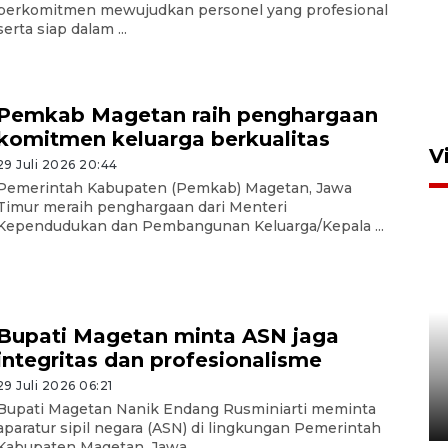
berkomitmen mewujudkan personel yang profesional
serta siap dalam ...
Pemkab Magetan raih penghargaan
komitmen keluarga berkualitas
V
29 Juli 2026 20:44
Pemerintah Kabupaten (Pemkab) Magetan, Jawa
Timur meraih penghargaan dari Menteri
Kependudukan dan Pembangunan Keluarga/Kepala ...
Bupati Magetan minta ASN jaga
BNPB optimalkan penguatan
integritas dan profesionalisme
Desa Tangguh Bencana di
Jawa Timur
29 Juli 2026 06:21
Bupati Magetan Nanik Endang Rusminiarti meminta
5 Agustus 2026 19:09
aparatur sipil negara (ASN) di lingkungan Pemerintah
Kabupaten Magetan, Jawa ...