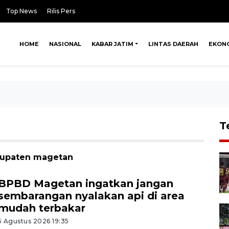
Top News
Rilis Pers
HOME
NASIONAL
KABAR JATIM
LINTAS DAERAH
EKON
T
abupaten magetan
BPBD Magetan ingatkan jangan
sembarangan nyalakan api di area
mudah terbakar
5 Agustus 2026 19:35