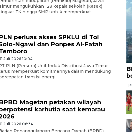
Pemerintah Kabupaten (Pemkab) Magetan, Jawa
Timur mengukuhkan 128 kepala sekolah (Kasek)
tingkat TK hingga SMP untuk memperkuat ...
PLN perluas akses SPKLU di Tol
Solo-Ngawi dan Ponpes Al-Fatah
Temboro
31 Juli 2026 10:04
PT PLN (Persero) Unit Induk Distribusi Jawa Timur
B
terus memperkuat komitmennya dalam mendukung
b
percepatan transisi energi ...
1 j
BPBD Magetan petakan wilayah
berpotensi karhutla saat kemarau
2026
31 Juli 2026 06:34
Badan Penanggulangan Bencana Daerah (BPBD)