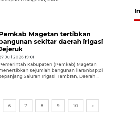
I
Pemkab Magetan tertibkan
bangunan sekitar daerah irigasi
Jejeruk
27 Juli 2026 19:01
Pemerintah Kabupaten (Pemkab) Magetan
menertibkan sejumlah bangunan liar&nbsp;di
sepanjang Saluran Irigasi Tambran, Daerah ...
6
7
8
9
10
»