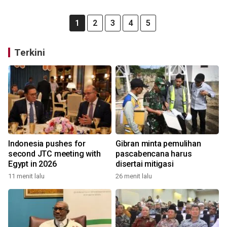
1
2
3
4
5
Terkini
Indonesia pushes for
Gibran minta pemulihan
second JTC meeting with
pascabencana harus
Egypt in 2026
disertai mitigasi
11 menit lalu
26 menit lalu