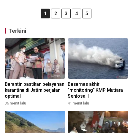
1
2
3
4
5
Terkini
Barantin pastikan pelayanan
Basarnas akhiri
karantina di Jatim berjalan
"monitoring" KMP Mutiara
optimal
Sentosa II
36 menit lalu
41 menit lalu