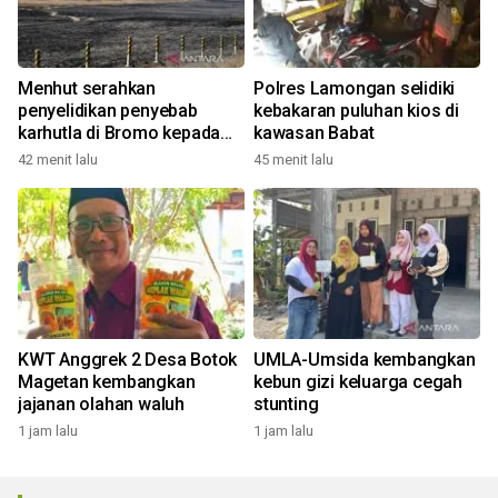
Menhut serahkan
Polres Lamongan selidiki
penyelidikan penyebab
kebakaran puluhan kios di
karhutla di Bromo kepada
kawasan Babat
aparat
42 menit lalu
45 menit lalu
KWT Anggrek 2 Desa Botok
UMLA-Umsida kembangkan
Magetan kembangkan
kebun gizi keluarga cegah
jajanan olahan waluh
stunting
1 jam lalu
1 jam lalu