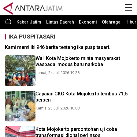
Kabar Jatim
Lintas Daerah
Ekonomi
Olahraga
Hibur
IKA PUSPITASARI
Kami memiliki 946 berita tentang ika puspitasari.
Wali Kota Mojokerto minta masyarakat
waspadai modus baru narkoba
Jumat, 24 Juli 2026 19:28
Capaian CKG Kota Mojokerto tembus 71,5
persen
Kamis, 23 Juli 2026 18:08
Kota Mojokerto percontohan uji coba
transformasi digital perlinsos