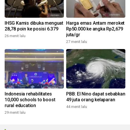
IHSG Kamis dibuka menguat
Harga emas Antam meroket
28,78 poin ke posisi 6.379
Rp50.000 ke angka Rp2,679
juta/gr
26 menit lalu
27 menit lalu
Indonesia rehabilitates
PBB: El Nino dapat sebabkan
10,000 schools to boost
49 juta orang kelaparan
rural education
44 menit lalu
29 menit lalu