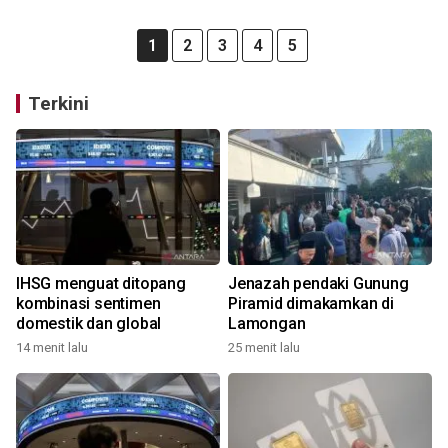
1
2
3
4
5
Terkini
IHSG menguat ditopang
Jenazah pendaki Gunung
kombinasi sentimen
Piramid dimakamkan di
domestik dan global
Lamongan
14 menit lalu
25 menit lalu