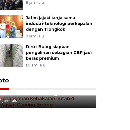
8 jam lalu
Jatim jajaki kerja sama
industri-teknologi perkapalan
dengan Tiongkok
9 jam lalu
Dirut Bulog siapkan
pengalihan sebagian CBP jadi
beras premium
13 jam lalu
Gerakan 
oto
Penanganan kebakaran hutan
Tulungag
di kawasan Gunung Bromo
1 jam lalu
1 jam lalu