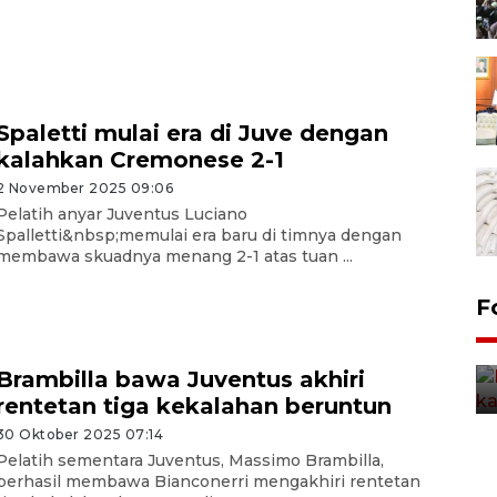
Spaletti mulai era di Juve dengan
kalahkan Cremonese 2-1
2 November 2025 09:06
Pelatih anyar Juventus Luciano
Spalletti&nbsp;memulai era baru di timnya dengan
membawa skuadnya menang 2-1 atas tuan ...
Uji fungsi jembatan kereta api
F
di Jember
5 Agustus 2026 22:18
Brambilla bawa Juventus akhiri
rentetan tiga kekalahan beruntun
30 Oktober 2025 07:14
Pelatih sementara Juventus, Massimo Brambilla,
berhasil membawa Bianconerri mengakhiri rentetan