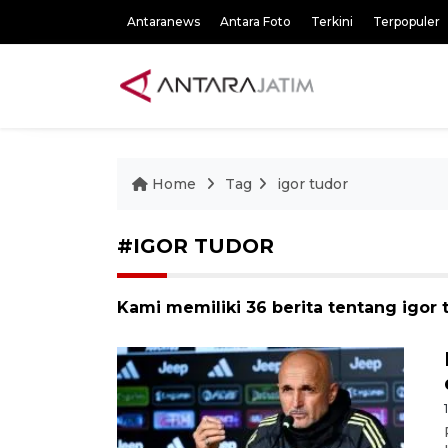
Antaranews
Antara Foto
Terkini
Terpopuler
Home
Tag
igor tudor
#IGOR TUDOR
Kami memiliki 36 berita tentang igor 