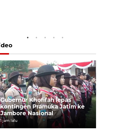
ideo
Gubernur Khofifah lepas
Mantan 
kontingen Pramuka Jatim ke
Ponorogo
Jambore Nasional
korupsi 
1 jam lalu
1 jam lalu