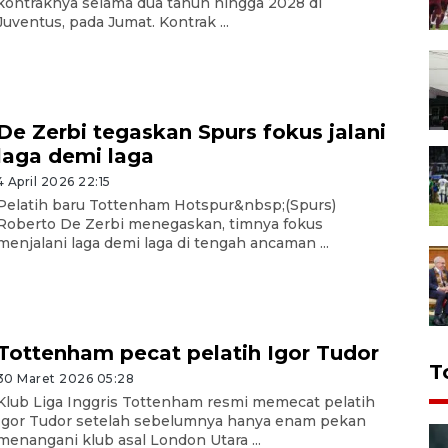
kontraknya selama dua tahun hingga 2028 di
Juventus, pada Jumat. Kontrak ...
De Zerbi tegaskan Spurs fokus jalani
laga demi laga
4 April 2026 22:15
Pelatih baru Tottenham Hotspur&nbsp;(Spurs)
Roberto De Zerbi menegaskan, timnya fokus
menjalani laga demi laga di tengah ancaman ...
Tottenham pecat pelatih Igor Tudor
T
30 Maret 2026 05:28
Klub Liga Inggris Tottenham resmi memecat pelatih
Igor Tudor setelah sebelumnya hanya enam pekan
menangani klub asal London Utara ...