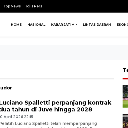
Top News
Rilis Pers
HOME
NASIONAL
KABAR JATIM
LINTAS DAERAH
EKON
T
tudor
Luciano Spalletti perpanjang kontrak
dua tahun di Juve hingga 2028
10 April 2026 22:15
Pelatih Luciano Spalletti telah memperpanjang