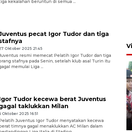
tiga kekalahan beruntun di semua ...
Juventus pecat Igor Tudor dan tiga
stafnya
V
27 Oktober 2025 21:45
Juventus resmi memecat Pelatih Igor Tudor dan tiga
orang stafnya pada Senin, setelah klub asal Turin itu
gagal memulai Liga ...
Igor Tudor kecewa berat Juventus
BNPB optimalkan penguatan
gagal taklukkan Milan
Desa Tangguh Bencana di
Jawa Timur
6 Oktober 2025 16:51
Pelatih Juventus Igor Tudor menyatakan kecewa
5 Agustus 2026 19:09
berat timnya gagal menaklukkan AC Milan dalam
pertandingan Liga Italia di Stadion ...