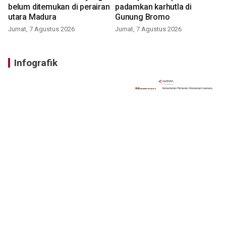
belum ditemukan di perairan
padamkan karhutla di
utara Madura
Gunung Bromo
Jumat, 7 Agustus 2026
Jumat, 7 Agustus 2026
Infografik