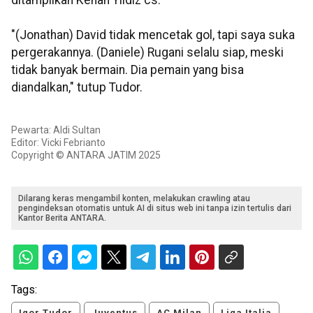
ditampilkan Kenan Yildiz cs.
"(Jonathan) David tidak mencetak gol, tapi saya suka
pergerakannya. (Daniele) Rugani selalu siap, meski
tidak banyak bermain. Dia pemain yang bisa
diandalkan," tutup Tudor.
Pewarta: Aldi Sultan
Editor: Vicki Febrianto
Copyright © ANTARA JATIM 2025
Dilarang keras mengambil konten, melakukan crawling atau
pengindeksan otomatis untuk AI di situs web ini tanpa izin tertulis dari
Kantor Berita ANTARA.
Tags:
Igor Tudor
Juventus
AC Milan
Liga Italia