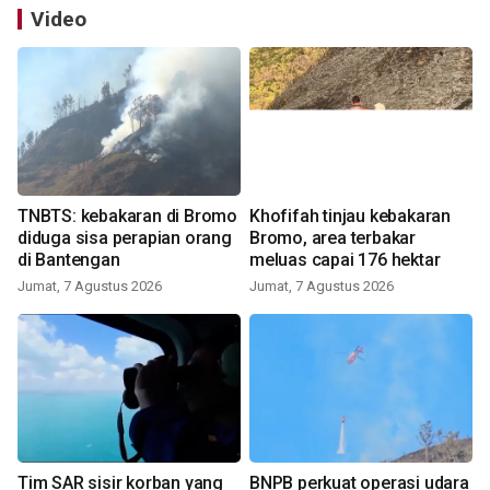
Video
TNBTS: kebakaran di Bromo
Khofifah tinjau kebakaran
diduga sisa perapian orang
Bromo, area terbakar
di Bantengan
meluas capai 176 hektar
Jumat, 7 Agustus 2026
Jumat, 7 Agustus 2026
Tim SAR sisir korban yang
BNPB perkuat operasi udara