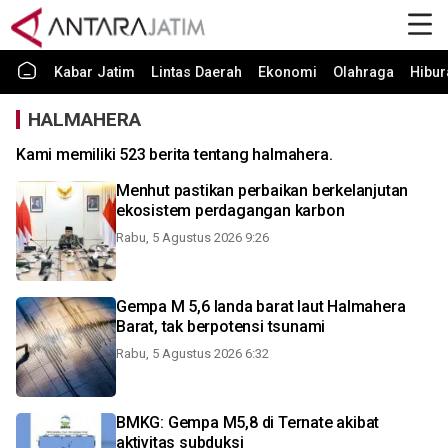
Kabar Jatim
Lintas Daerah
Ekonomi
Olahraga
Hibur
HALMAHERA
Kami memiliki 523 berita tentang halmahera.
Menhut pastikan perbaikan berkelanjutan
ekosistem perdagangan karbon
Rabu, 5 Agustus 2026 9:26
Gempa M 5,6 landa barat laut Halmahera
Barat, tak berpotensi tsunami
Rabu, 5 Agustus 2026 6:32
BMKG: Gempa M5,8 di Ternate akibat
aktivitas subduksi