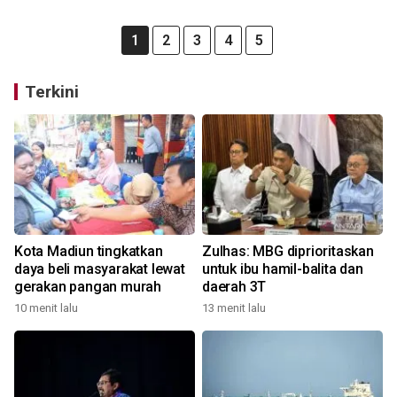
1
2
3
4
5
Terkini
Kota Madiun tingkatkan
Zulhas: MBG diprioritaskan
daya beli masyarakat lewat
untuk ibu hamil-balita dan
gerakan pangan murah
daerah 3T
10 menit lalu
13 menit lalu