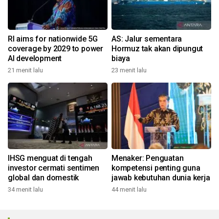
RI aims for nationwide 5G
AS: Jalur sementara
coverage by 2029 to power
Hormuz tak akan dipungut
AI development
biaya
21 menit lalu
23 menit lalu
IHSG menguat di tengah
Menaker: Penguatan
investor cermati sentimen
kompetensi penting guna
global dan domestik
jawab kebutuhan dunia kerja
34 menit lalu
44 menit lalu