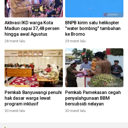
Aktivasi IKD warga Kota
BNPB kirim satu helikopter
Madiun capai 37,48 persen
"water bombing" tambahan
hingga awal Agustus
ke Bromo
28 menit lalu
29 menit lalu
Pemkab Banyuwangi penuhi
Pemkab Pamekasan cegah
hak dasar warga lewat
penyalahgunaan BBM
program inklusif
bersubsidi nelayan
30 menit lalu
30 menit lalu