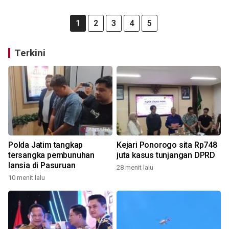
1
2
3
4
5
Terkini
Polda Jatim tangkap
Kejari Ponorogo sita Rp748
tersangka pembunuhan
juta kasus tunjangan DPRD
lansia di Pasuruan
28 menit lalu
10 menit lalu