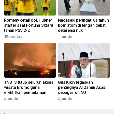
Romeny cetak gol, Hubner
Nagasaki peringati 81 tahun
starter saat Fortuna Sittard
bom atom di tengah debat
tahan PSV 2-2
deterensi nuklir
45 menit lalu
1 jam lalu
TNBTS tutup seluruh akses
Gus Kikin tegaskan
wisata Bromo guna
pentingnya Al Qanun Asasi
efektifkan pemadaman
sebagai ruh NU
2 jam lalu
2 jam lalu