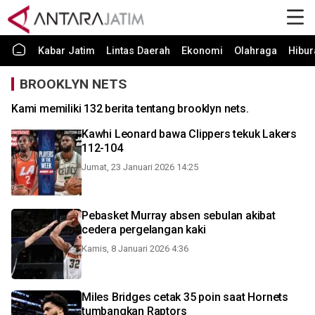
Kabar Jatim
Lintas Daerah
Ekonomi
Olahraga
Hibur
BROOKLYN NETS
Kami memiliki 132 berita tentang brooklyn nets.
Kawhi Leonard bawa Clippers tekuk Lakers
112-104
Jumat, 23 Januari 2026 14:25
Pebasket Murray absen sebulan akibat
cedera pergelangan kaki
Kamis, 8 Januari 2026 4:36
Miles Bridges cetak 35 poin saat Hornets
tumbangkan Raptors