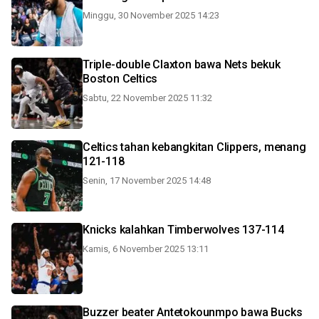
Minggu, 30 November 2025 14:23
Triple-double Claxton bawa Nets bekuk
Boston Celtics
Sabtu, 22 November 2025 11:32
Celtics tahan kebangkitan Clippers, menang
121-118
Senin, 17 November 2025 14:48
Knicks kalahkan Timberwolves 137-114
Kamis, 6 November 2025 13:11
Buzzer beater Antetokounmpo bawa Bucks