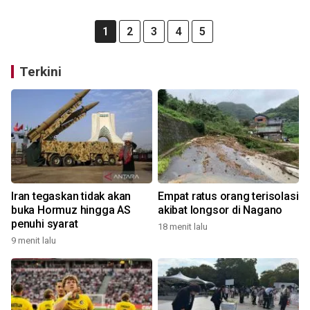
1
2
3
4
5
Terkini
Iran tegaskan tidak akan
Empat ratus orang terisolasi
buka Hormuz hingga AS
akibat longsor di Nagano
penuhi syarat
18 menit lalu
9 menit lalu