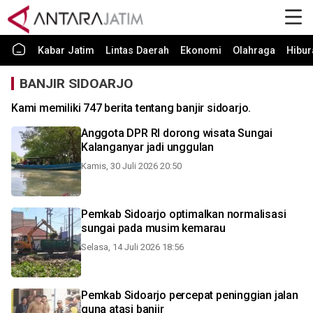
Kabar Jatim
Lintas Daerah
Ekonomi
Olahraga
Hibur
BANJIR SIDOARJO
Kami memiliki 747 berita tentang banjir sidoarjo.
Anggota DPR RI dorong wisata Sungai
Kalanganyar jadi unggulan
Kamis, 30 Juli 2026 20:50
Pemkab Sidoarjo optimalkan normalisasi
sungai pada musim kemarau
Selasa, 14 Juli 2026 18:56
Pemkab Sidoarjo percepat peninggian jalan
guna atasi banjir