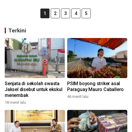
1
2
3
4
5
Terkini
Senjata di sekolah swasta
PSIM boyong striker asal
Jaksel disebut untuk ekskul
Paraguay Mauro Caballero
menembak
46 menit lalu
18 menit lalu