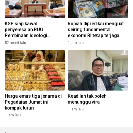
KSP siap kawal
Rupiah diprediksi menguat
penyelesaian RUU
seiring fundamental
Pembinaan Ideologi
ekonomi RI tetap terjaga
Pancasila
52 menit lalu
1 jam lalu
Harga emas tiga jenama di
Keadilan tak boleh
Pegadaian Jumat ini
menunggu viral
kompak turun
1 jam lalu
1 jam lalu