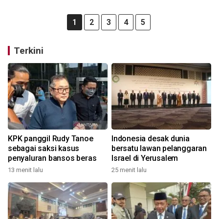
1
2
3
4
5
Terkini
KPK panggil Rudy Tanoe
Indonesia desak dunia
sebagai saksi kasus
bersatu lawan pelanggaran
penyaluran bansos beras
Israel di Yerusalem
13 menit lalu
25 menit lalu