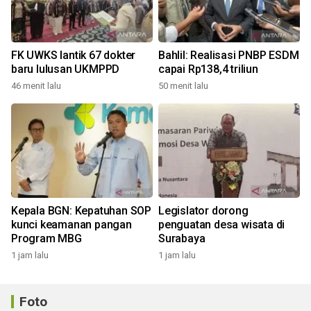
FK UWKS lantik 67 dokter
Bahlil: Realisasi PNBP ESDM
baru lulusan UKMPPD
capai Rp138,4 triliun
46 menit lalu
50 menit lalu
Kepala BGN: Kepatuhan SOP
Legislator dorong
kunci keamanan pangan
penguatan desa wisata di
Program MBG
Surabaya
1 jam lalu
1 jam lalu
Foto