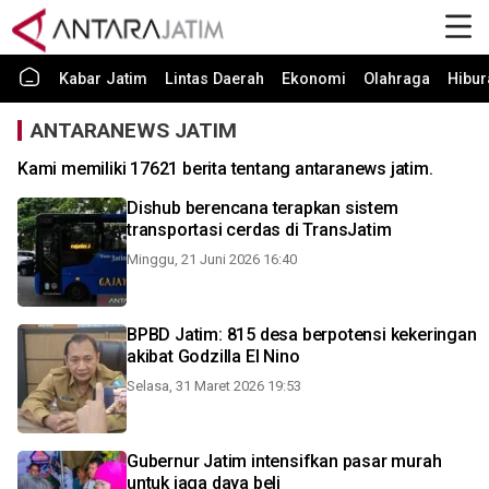
Kabar Jatim
Lintas Daerah
Ekonomi
Olahraga
Hibur
ANTARANEWS JATIM
Kami memiliki 17621 berita tentang antaranews jatim.
Dishub berencana terapkan sistem
transportasi cerdas di TransJatim
Minggu, 21 Juni 2026 16:40
BPBD Jatim: 815 desa berpotensi kekeringan
akibat Godzilla El Nino
Selasa, 31 Maret 2026 19:53
Gubernur Jatim intensifkan pasar murah
untuk jaga daya beli