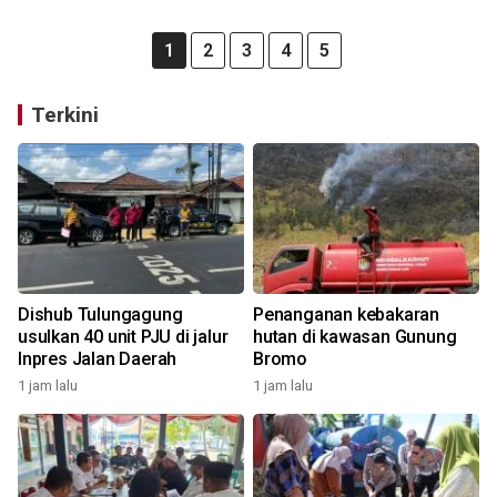
1
2
3
4
5
Terkini
Dishub Tulungagung
Penanganan kebakaran
usulkan 40 unit PJU di jalur
hutan di kawasan Gunung
Inpres Jalan Daerah
Bromo
1 jam lalu
1 jam lalu