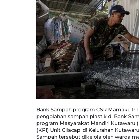
a melakukan
Bank Sampah program CSR Mamaku PT KP
gian dari
pengolahan sampah plastik di Bank Sam
rnasional
program Masyarakat Mandiri Kutawaru (
8/2024).
(KPI) Unit Cilacap, di Kelurahan Kutawaru
ai manfaat
Sampah tersebut dikelola oleh warga 