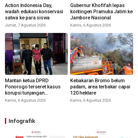
Action Indonesia Day,
Gubernur Khofifah lepas
wadah edukasi konservasi
kontingen Pramuka Jatim ke
satwa ke para siswa
Jambore Nasional
Jumat, 7 Agustus 2026
Kamis, 6 Agustus 2026
Mantan ketua DPRD
Kebakaran Bromo belum
Ponorogo terseret kasus
padam, area terbakar capai
korupsi tunjangan
120 hektare
perumahan
Kamis, 6 Agustus 2026
Kamis, 6 Agustus 2026
Infografik