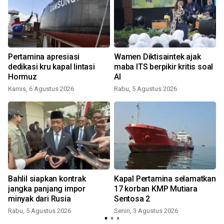
Pertamina apresiasi
Wamen Diktisaintek ajak
dedikasi kru kapal lintasi
maba ITS berpikir kritis soal
Hormuz
AI
Kamis, 6 Agustus 2026
Rabu, 5 Agustus 2026
Bahlil siapkan kontrak
Kapal Pertamina selamatkan
jangka panjang impor
17 korban KMP Mutiara
minyak dari Rusia
Sentosa 2
l
Rabu, 5 Agustus 2026
Senin, 3 Agustus 2026